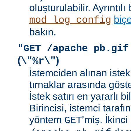
oluşturulabilir. Ayrıntılı 
biç
mod_log_config
bakın.
"GET /apache_pb.gif
(
)
\"%r\"
İstemciden alınan istek s
tırnaklar arasında göste
İstek satırı en yararlı bi
Birincisi, istemci taraf
yöntem
’miş. İkinci
GET