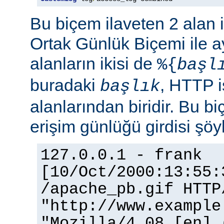
Bu biçem ilaveten 2 alan 
Ortak Günlük Biçemi ile ay
alanların ikisi de
%{
başl
buradaki
, HTTP i
başlık
alanlarından biridir. Bu bi
erişim günlüğü girdisi şöy
127.0.0.1 - frank
[10/Oct/2000:13:55:
/apache_pb.gif HTTP
"http://www.example
"Mozilla/4.08 [en] 