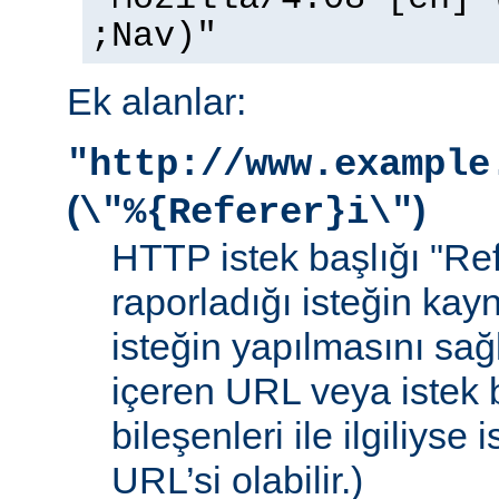
;Nav)"
Ek alanlar:
"http://www.example
(
)
\"%{Referer}i\"
HTTP istek başlığı "Ref
raporladığı isteğin kay
isteğin yapılmasını sağ
içeren URL veya istek b
bileşenleri ile ilgiliyse
URL’si olabilir.)