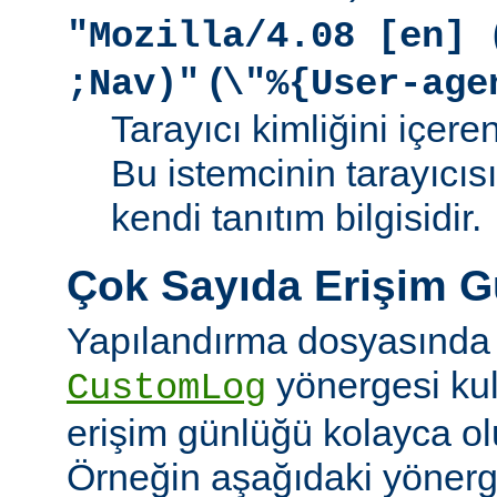
"Mozilla/4.08 [en] 
(
;Nav)"
\"%{User-age
Tarayıcı kimliğini içere
Bu istemcinin tarayıcıs
kendi tanıtım bilgisidir.
Çok Sayıda Erişim 
Yapılandırma dosyasında
yönergesi kul
CustomLog
erişim günlüğü kolayca olu
Örneğin aşağıdaki yönerge