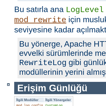
Bu satırla ana
LogLevel
için musl
mod_rewrite
seviyesine kadar açılmakt
Bu yönerge, Apache H
evvelki sürümlerinde me
gibi günlü
RewriteLog
modüllerinin yerini almışt
Erişim Günlüğü
İlgili Modüller
İlgili Yönergeler
mod_log_config
CustomLog