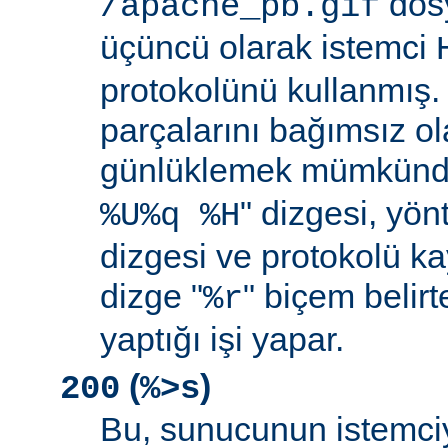
dosy
/apache_pb.gif
üçüncü olarak istemci
protokolünü kullanmış. İ
parçalarını bağımsız o
günlüklemek mümkündü
" dizgesi, yön
%U%q %H
dizgesi ve protokolü k
dizge "
" biçem belirt
%r
yaptığı işi yapar.
(
)
200
%>s
Bu, sunucunun istemci