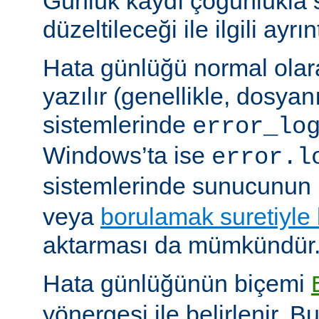
Günlük kaydı çoğunlukla 
düzeltileceği ile ilgili ayrınt
Hata günlüğü normal olar
yazılır (genellikle, dosyan
sistemlerinde
error_lo
Windows’ta ise
error.l
sistemlerinde sunucunun 
veya
borulamak suretiyle
aktarması da mümkündür
Hata günlüğünün biçemi
yönergesi ile belirlenir. B