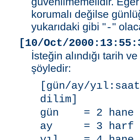
güvenilmemelidir. Eğer
korumalı değilse günlü
yukarıdaki gibi "
" olac
-
[10/Oct/2000:13:55:
İsteğin alındığı tarih v
şöyledir:
[gün/ay/yıl:saat
dilim]
gün = 2 hane
ay = 3 harf
yıl = 4 hane