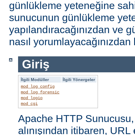
günlükleme yeteneğine sahi
sunucunun günlükleme yete
yapılandıracağınızdan ve gü
nasıl yorumlayacağınızdan b
Giriş
İlgili Modüller
İlgili Yönergeler
mod_log_config
mod_log_forensic
mod_logio
mod_cgi
Apache HTTP Sunucusu, i
alınışından itibaren, URL 