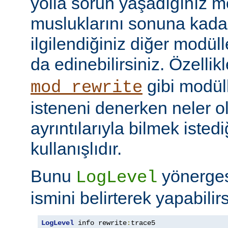
yolla sorun yaşadığınız mo
musluklarını sonuna kadar 
ilgilendiğiniz diğer modüller
da edinebilirsiniz. Özellik
gibi modül
mod_rewrite
isteneni denerken neler olu
ayrıntılarıyla bilmek iste
kullanışlıdır.
Bunu
yönerge
LogLevel
ismini belirterek yapabilirs
LogLevel
 info rewrite
:
trace5