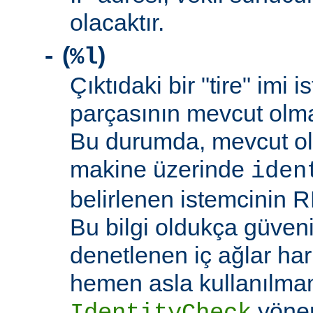
olacaktır.
(
)
-
%l
Çıktıdaki bir "tire" imi i
parçasının mevcut olma
Bu durumda, mevcut ol
makine üzerinde
iden
belirlenen istemcinin R
Bu bilgi oldukça güveni
denetlenen iç ağlar ha
hemen asla kullanılmam
yöne