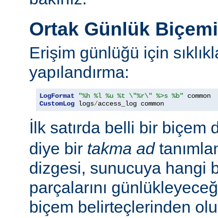
Ortak Günlük Biçem
Erişim günlüğü için sıklıkl
yapılandırma:
LogFormat
"%h %l %u %t \"%r\" %>s %b"
CustomLog
 logs
/
access_log common
İlk satırda belli bir biçem 
diye bir
takma ad
tanımla
dizgesi, sunucuya hangi bel
parçalarını günlükleyeceğ
biçem belirteçlerinden ol