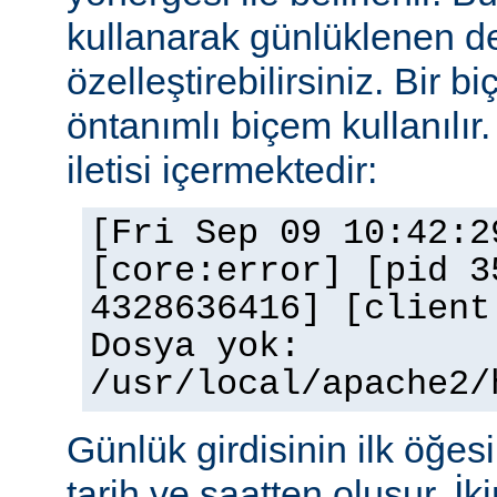
kullanarak günlüklenen de
özelleştirebilirsiniz. Bir 
öntanımlı biçem kullanılır.
iletisi içermektedir:
[Fri Sep 09 10:42:2
[core:error] [pid 3
4328636416] [client
Dosya yok:
/usr/local/apache2/
Günlük girdisinin ilk öğesi 
tarih ve saatten oluşur. İki