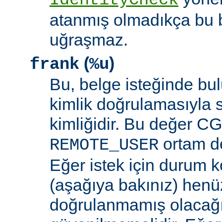
IdentityCheck
atanmış olmadıkça bu 
uğraşmaz.
(
)
frank
%u
Bu, belge isteğinde bu
kimlik doğrulamasıyla 
kimliğidir. Bu değer CGI
ortam de
REMOTE_USER
Eğer istek için durum 
(aşağıya bakınız) henüz
doğrulanmamış olacağ