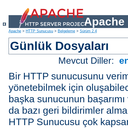
Apache 
Apache
>
HTTP Sunucusu
>
Belgeleme
>
Sürüm 2.4
Günlük Dosyaları
Mevcut Diller:
e
Bir HTTP sunucusunu veriml
yönetebilmek için oluşabile
başka sunucunun başarımı v
da bazı geri bildirimler alm
HTTP Sunucusu çok kapsaml