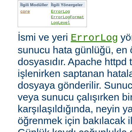
İlgili Modüller
İlgili Yönergeler
core
ErrorLog
ErrorLogFormat
LogLevel
İsmi ve yeri
yön
ErrorLog
sunucu hata günlüğü, en 
dosyasıdır. Apache httpd t
işlenirken saptanan hatalar
dosyaya gönderilir. Sunuc
veya sunucu çalışırken bi
karşılaşıldığında, neyin yan
öğrenmek için bakılacak il