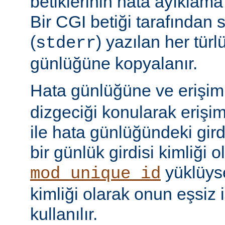
betiklerinin hata ayıklama ç
Bir CGI betiği tarafından 
(
) yazılan her tür
stderr
günlüğüne kopyalanır.
Hata günlüğüne ve erişi
dizgeciği konularak erişi
ile hata günlüğündeki girdi
bir günlük girdisi kimliği ol
yüklüyse
mod_unique_id
kimliği olarak onun eşsiz i
kullanılır.