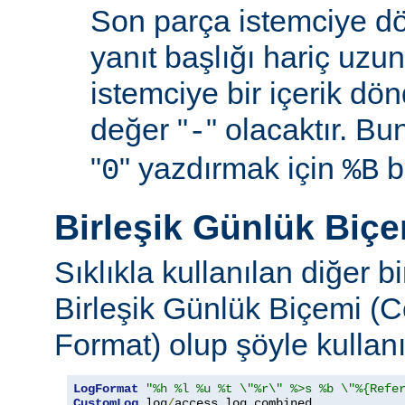
Son parça istemciye d
yanıt başlığı hariç uzu
istemciye bir içerik d
değer "
" olacaktır. B
-
"
" yazdırmak için
be
0
%B
Birleşik Günlük Biç
Sıklıkla kullanılan diğer b
Birleşik Günlük Biçemi (
Format) olup şöyle kullanıl
LogFormat
"%h %l %u %t \"%r\" %>s %b \"%{Refe
CustomLog
 log
/
access_log combined