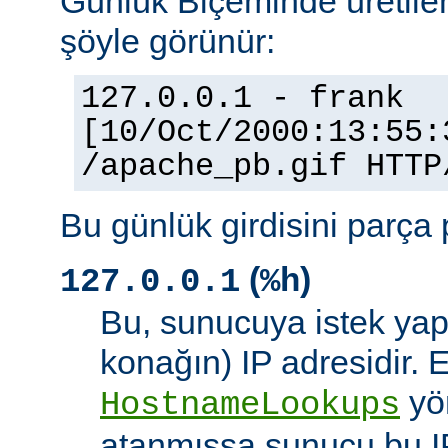
Günlük Biçeminde üretilen
şöyle görünür:
127.0.0.1 - frank
[10/Oct/2000:13:55:
/apache_pb.gif HTTP
Bu günlük girdisini parça 
(
)
127.0.0.1
%h
Bu, sunucuya istek yap
konağın) IP adresidir. 
yö
HostnameLookups
atanmışsa sunucu bu I