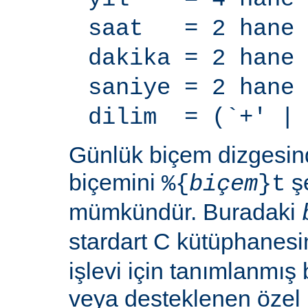
saat = 2 hane
dakika = 2 hane
saniye = 2 hane
dilim = (`+' | 
Günlük biçem dizgesi
biçemini
şe
%{
biçem
}t
mümkündür. Buradaki
stardart C kütüphanes
işlevi için tanımlanmış 
veya desteklenen özel b