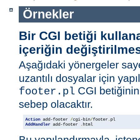
Örnekler
Bir CGI betiği kulla
içeriğin değiştirilmes
Aşağıdaki yönergeler say
uzantılı dosyalar için yapı
CGI betiğinini
footer.pl
sebep olacaktır.
Action
 add-footer 
/
cgi-bin
/
footer
.
AddHandler
 add-footer 
.
html
Bu yapılandırmayla, iste