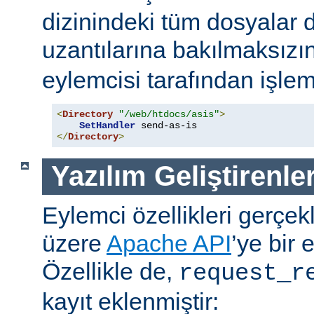
dizinindeki tüm dosyalar 
uzantılarına bakılmaksızı
eylemcisi tarafından işlem
<
Directory
"/web/htdocs/asis"
>
SetHandler
</
Directory
>
Yazılım Geliştirenler
Eylemci özellikleri gerçek
üzere
Apache API
’ye bir 
Özellikle de,
request_r
kayıt eklenmiştir: