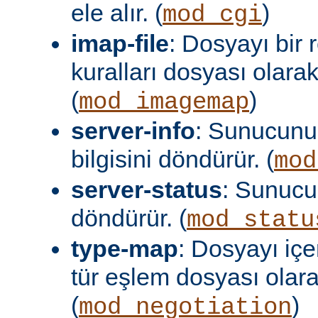
ele alır. (
)
mod_cgi
imap-file
: Dosyayı bir
kuralları dosyası olara
(
)
mod_imagemap
server-info
: Sunucunu
bilgisini döndürür. (
mod
server-status
: Sunuc
döndürür. (
mod_statu
type-map
: Dosyayı içer
tür eşlem dosyası olar
(
)
mod_negotiation