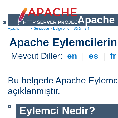
Apache 
Apache
>
HTTP Sunucusu
>
Belgeleme
>
Sürüm 2.4
Apache Eylemcilerin
Mevcut Diller:
en
|
es
|
f
Bu belgede Apache Eylemcil
açıklanmıştır.
Eylemci Nedir?