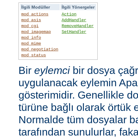
İlgili Modüller
İlgili Yönergeler
mod_actions
Action
mod_asis
AddHandler
mod_cgi
RemoveHandler
mod_imagemap
SetHandler
mod_info
mod_mime
mod_negotiation
mod_status
Bir
eylemci
bir dosya çağr
uygulanacak eylemin Apac
gösterimidir. Genellikle d
türüne bağlı olarak örtük e
Normalde tüm dosyalar b
tarafından sunulurlar, faka