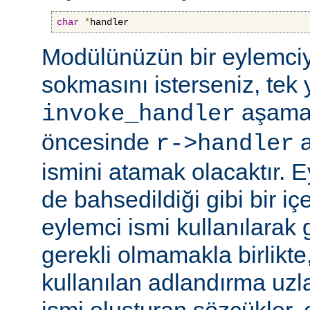
char
*
handler
Modülünüzün bir eylemciy
sokmasını isterseniz, tek 
aşama
invoke_handler
öncesinde
a
r->handler
ismini atamak olacaktır. 
de bahsedildiği gibi bir içe
eylemci ismi kullanılarak 
gerekli olmamakla birlikte,
kullanılan adlandırma uzl
ismi oluşturan sözcükler, 