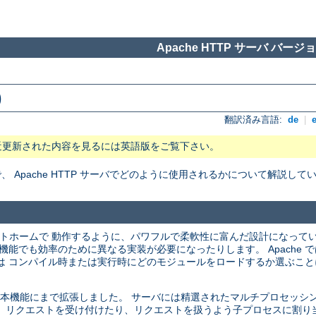
Apache HTTP サーバ バージョン
)
翻訳済み言語:
de
|
近更新された内容を見るには英語版をご覧下さい。
Apache HTTP サーバでどのように使用されるかについて解説して
プラットホームで 動作するように、パワフルで柔軟性に富んだ設計になって
機能でも効率のために異なる実装が必要になったりします。 Apache 
は コンパイル時または実行時にどのモジュールをロードするか選ぶこと
バの基本機能にまで拡張しました。 サーバには精選されたマルチプロセッシング
 リクエストを受け付けたり、リクエストを扱うよう子プロセスに割り