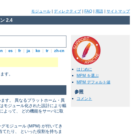
モジュール
|
ディレクティブ
|
FAQ
|
用語
|
サイトマップ
 2.4
en
|
es
|
fr
|
ja
|
ko
|
tr
|
zh-cn
はじめに
います。
MPM を選ぶ
MPM デフォルト値
参照
コメント
います。 異なるプラットホーム・異
ではモジュール化された設計により幅
によって、 どの機能をサーバに取
モジュール (MPM) が付いてき
当てたり、 といった役割を持ちま