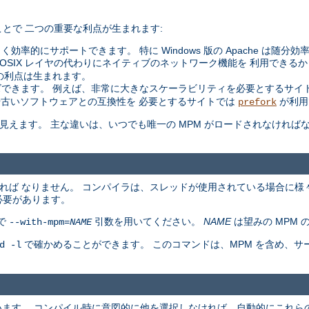
とで 二つの重要な利点が生まれます:
く効率的にサポートできます。 特に Windows 版の Apache は随分
た POSIX レイヤの代わりにネイティブのネットワーク機能を 利用できるか
の利点は生まれます。
できます。 例えば、非常に大きなスケーラビリティを必要とするサイ
や古いソフトウェアとの互換性を 必要とするサイトでは
が利用
prefork
同等に見えます。 主な違いは、いつでも唯一の MPM がロードされなけれ
ければ なりません。 コンパイラは、スレッドが使用されている場合に様
必要があります。
で
引数を用いてください。
NAME
は望みの MPM 
--with-mpm=
NAME
で確かめることができます。 このコマンドは、MPM を含め、
d -l
ています。 コンパイル時に意図的に他を選択しなければ、自動的にこれらの