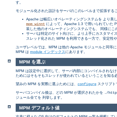
す。
モジュール化された設計をサーバのこのレベルまで拡張するこ
Apache は幅広いオペレーティングシステムを より美し
によって、Apache 1.3 で用いられてい
mpm_winnt
装した他のオペレーティングシステムでも、 同様にこ
サーバは特定のサイト向けに、より上手にカスタマイズ
スレッド化された MPM を利用できる一方で、安定性
ユーザレベルでは、MPM は他の Apache モジュールと
MPM は
module インデックス
にあります。
MPM を選ぶ
MPM は設定中に選択して、サーバ内部にコンパイルされな
ためにはそもそもスレッドが使われているということを知る
望みの MPM を実際に選ぶためには、
スクリプト
configure
サーバコンパイル後は、どの MPM が選択されたかを
./http
ジュール全てを 列挙します。
MPM デフォルト値
次表に様々な OS 向けのデフォルトの MPM 一覧を掲載し