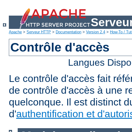
Serveu
Apache
>
Serveur HTTP
>
Documentation
>
Version 2.4
>
How-To / Tut
Contrôle d'accès
Langues Dispo
Le contrôle d'accès fait réf
de contrôle d'accès à une 
quelconque. Il est distinct 
d'
authentification et d'autori