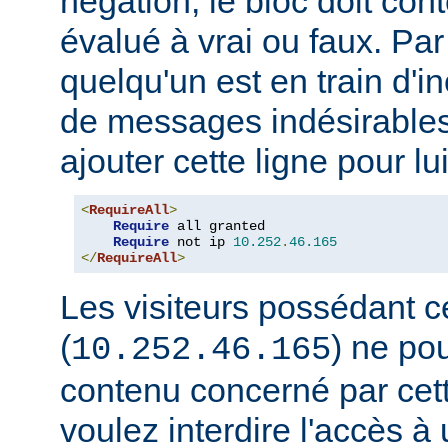
négation, le bloc doit con
évalué à vrai ou faux. Par
quelqu'un est en train d'i
de messages indésirable
ajouter cette ligne pour lui
<
RequireAll
>
Require
 all granted

Require
 not ip 
10.252
.
46.165
</
RequireAll
>
Les visiteurs possédant c
(
) ne pou
10.252.46.165
contenu concerné par cett
voulez interdire l'accès 