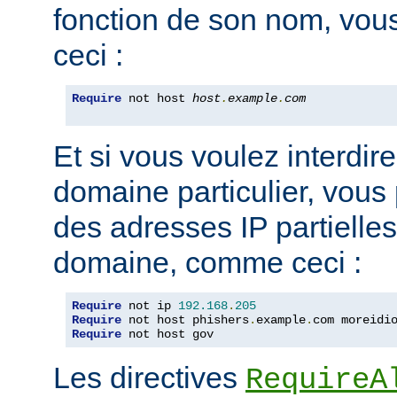
fonction de son nom, vou
ceci :
Require
 not host 
host
.
example
.
com
Et si vous voulez interdire
domaine particulier, vous
des adresses IP partiell
domaine, comme ceci :
Require
 not ip 
192.168
.
205
Require
 not host phishers
.
example
.
com moreidi
Require
 not host gov
Les directives
RequireA