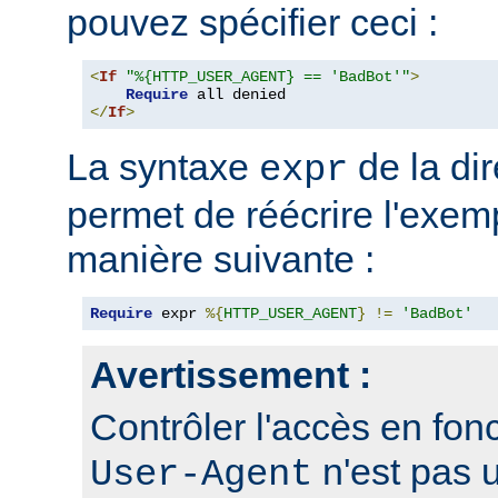
pouvez spécifier ceci :
<
If
"%{HTTP_USER_AGENT} == 'BadBot'"
>
Require
</
If
>
La syntaxe
de la di
expr
permet de réécrire l'exem
manière suivante :
Require
 expr 
%{
HTTP_USER_AGENT
}
!=
'BadBot'
Avertissement :
Contrôler l'accès en fonc
n'est pas 
User-Agent