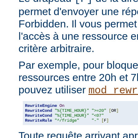
permet d'envoyer une rép
Forbidden. Il vous permet 
l'accès à une ressource e
critère arbitraire.
Par exemple, pour bloque
ressources entre 20h et 7
pouvez utiliser
mod_rewr
RewriteEngine
On
RewriteCond
"%{TIME_HOUR}"
">=20"
[
OR
]
RewriteCond
"%{TIME_HOUR}"
"<07"
RewriteRule
"^/fridge"
"-"
[
F
]
Toute requête arrivant ap